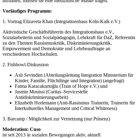
aufhalten, müssen sie eine medizinische Maske tragen.
Vorläufiges Programm:
1. Vortrag Elizaveta Khan (Integrationshaus Köln-Kalk e.V.)
Aktivistische Geschäftsführerin des Integrationshaus e.V.,
Sozialarbeiterin und Sozialpädagogin, Lehrkraft für DaZ, Referentin
zu den Themen Rassismuskritik, Diskriminierungskritik,
Empowerment und Demokratie und Lehrbeauftragte an
verschiedenen Hochschulen.
2. Fishbowl-Diskussion
Aslı Sevindim (Abteilungsleitung Integration Ministerium für
Kinder, Familie, Flüchtlinge und Integration) (angefragt)
Fatma Karacakurtoğlu (Train of Hope e.V.) und
Jasmin Mouissi (Caritas–Servicestelle
Antidiskriminierungsarbeit)
Elizabeth Horlemann (Anti-Rassismus Trainerin, Trainerin für
Interkulturelles Management und Critical Whiteness)
3. Barcamp / Möglichkeit zur Vernetzung (nur Präsenz)
Moderation: Cuso
ist seit 2013 in sozialen Bewegungen aktiv, aktuell